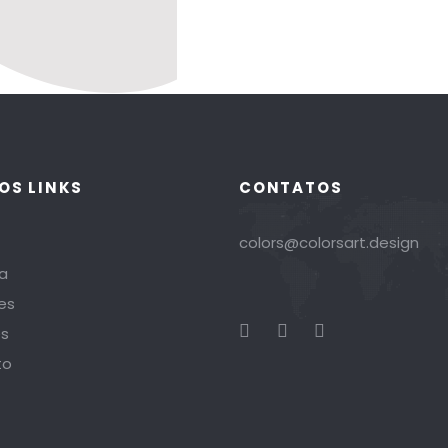
OS LINKS
CONTATOS
colors@colorsart.design
a
es
es
to