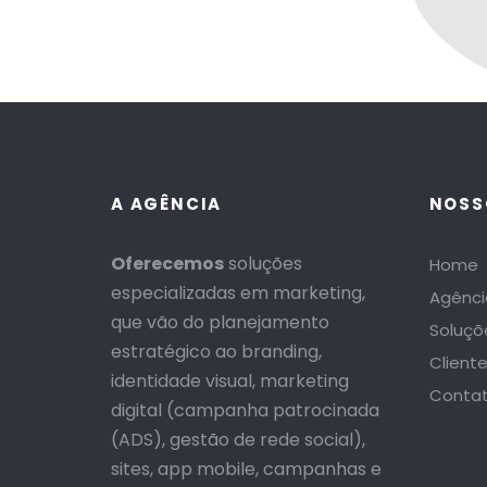
A AGÊNCIA
NOSS
Oferecemos
soluções
Home
especializadas em marketing,
Agênci
que vão do planejamento
Soluçõ
estratégico ao branding,
Client
identidade visual, marketing
Conta
digital (campanha patrocinada
(ADS), gestão de rede social),
sites, app mobile, campanhas e